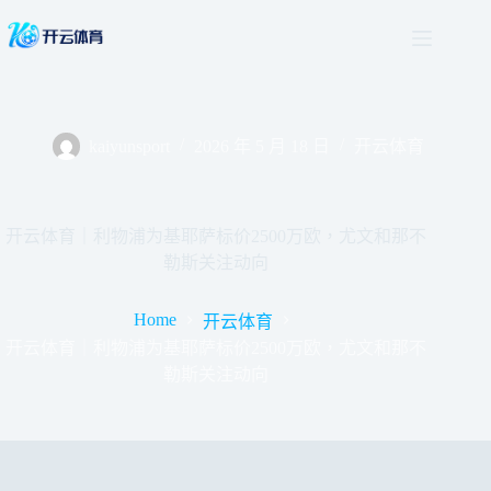
Skip
to
content
kaiyunsport
2026 年 5 月 18 日
开云体育
开云体育｜利物浦为基耶萨标价2500万欧，尤文和那不
勒斯关注动向
Home
开云体育
开云体育｜利物浦为基耶萨标价2500万欧，尤文和那不
勒斯关注动向