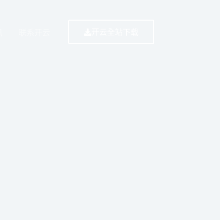
开云全站下载
讯
联系开云