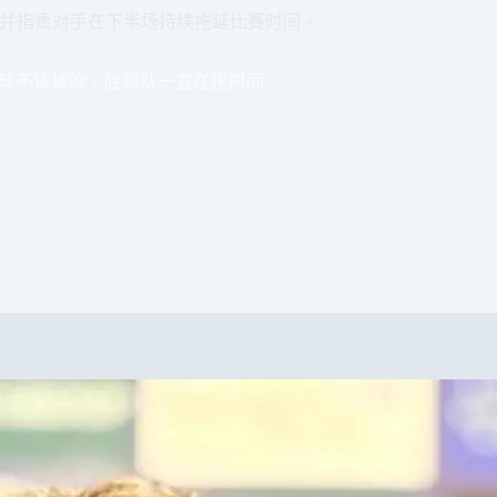
并指责对手在下半场持续拖延比赛时间。
球不该被吹，胜利队一直在拖时间