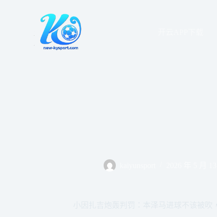
Skip
to
content
开云APP下载
kaiyunsport
2026 年 5 月 1
小因扎吉炮轰判罚：本泽马进球不该被吹