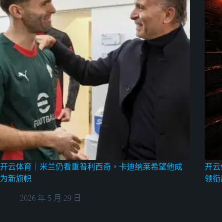
开云体育｜米兰仍看重普利西奇，卡迪纳莱希望他成
开云
为新旗帜
领衔
2026 年 5 月 29 日