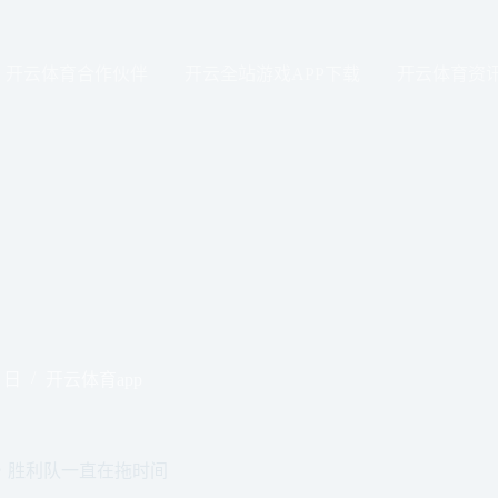
开云体育合作伙伴
开云全站游戏APP下载
开云体育资
3 日
开云体育app
，胜利队一直在拖时间