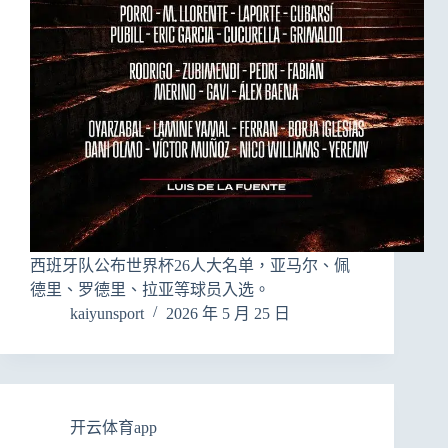
西班牙队公布世界杯26人大名单，亚马尔、佩
德里、罗德里、拉亚等球员入选。
kaiyunsport
2026 年 5 月 25 日
开云体育app