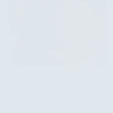
阿兰·希勒公开支持卡里克正式执教曼联，并认
为如果俱乐部此时仍不让他转正，将是非常不
近人情的做法。
kaiyunsport
2026 年 5 月 9 日
开云体育app
英超名哨谈谢什科争议进球：关键回放来得太
晚，临场判罚难以及时修正