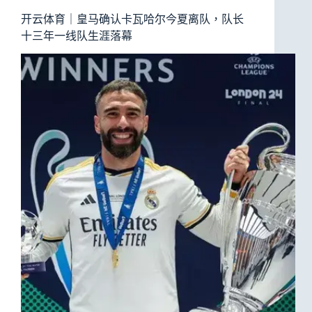
开云体育｜皇马确认卡瓦哈尔今夏离队，队长
十三年一线队生涯落幕