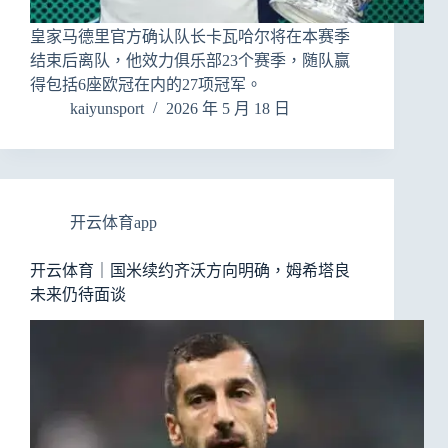
皇家马德里官方确认队长卡瓦哈尔将在本赛季
结束后离队，他效力俱乐部23个赛季，随队赢
得包括6座欧冠在内的27项冠军。
kaiyunsport
2026 年 5 月 18 日
开云体育app
开云体育｜国米续约齐沃方向明确，姆希塔良
未来仍待面谈