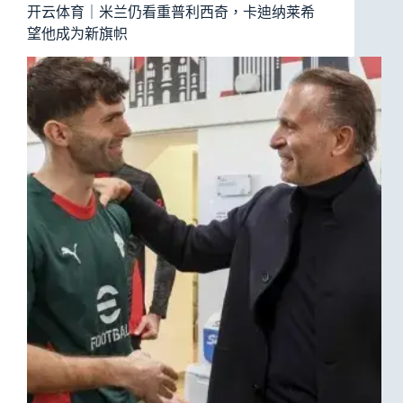
开云体育｜米兰仍看重普利西奇，卡迪纳莱希
望他成为新旗帜