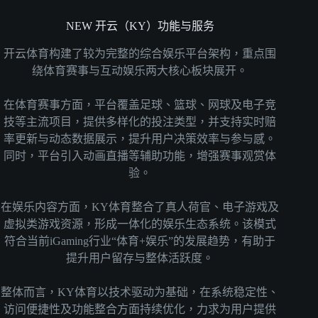
NEW 开云（KY）功能与服务
开云体育构建了较为完整的综合娱乐平台架构，重点围
绕体育赛事与互动娱乐两大核心板块展开。
在体育赛事方面，平台覆盖足球、篮球、网球及电子竞
技等主流项目，提供多样化的投注类型，并支持实时赔
率更新与动态数据展示，提升用户决策效率与参与感。
同时，平台引入动画直播等辅助功能，增强赛事观赏体
验。
在娱乐内容方面，KY体育整合了真人荷官、电子游戏及
虚拟类游戏资源，形成一体化的娱乐生态系统。该模式
符合当前iGaming行业“体育+娱乐”的发展趋势，有助于
提升用户留存与整体活跃度。
整体而言，KY体育以技术驱动为基础，在系统稳定性、
访问便捷性及功能整合方面持续优化，力求为用户提供